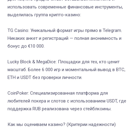
использовать современные финансовые инструменты,
выделилась группа крипто-казино:
TG Casino: Уникальный формат игры прямо в Telegram.
Никаких анкет и регистраций — полная анонимность и
бонус до €10 000.
Lucky Block & MegaDice: Площадки для тех, кто ценит
масштаб. Более 6 000 игр и моментальный вывод в BTC,
ETH и USDT без проверки личности.
CoinPoker: Специализированная платформа для
любителей покера и слотов с использованием USDT, где
поддержка RUB реализована через стейблкоины.
Как мы оцениваем казино? (Критерии надежности)