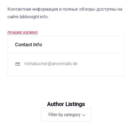
Контактная информация и полные обзоры доступны на
сайте biblionight.info.
лучшие казино
Contact Info
mirtabucher@anonmails.de
Author Listings
Filter by category