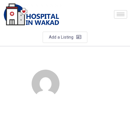
Add a Listing