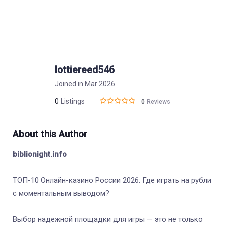
lottiereed546
Joined in Mar 2026
0
Listings
0
Reviews
About this Author
biblionight.info
ТОП-10 Онлайн-казино России 2026: Где играть на рубли
с моментальным выводом?
Выбор надежной площадки для игры — это не только